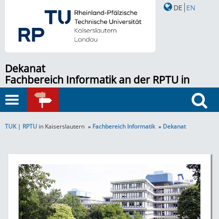
DE
EN
Dekanat
Fachbereich Informatik an der RPTU in
Kaiserslautern
Toggle
SCHNELLZUGRIFF
navigation
Suche
TUK
|
RPTU
in Kaiserslautern
Fachbereich Informatik
Dekanat