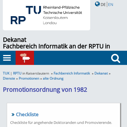
DE
EN
Dekanat
Fachbereich Informatik an der RPTU in
Kaiserslautern
Toggle
SCHNELLZUGRIFF
navigation
Suche
TUK
|
RPTU
in Kaiserslautern
Fachbereich Informatik
Dekanat
Dienste
Promotionen
alte Ordnung
Promotionsordnung von 1982
Checkliste
Checkliste für angehende Doktoranden und Promovierende.